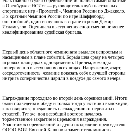
Роль главного судьи соревнований исполнял самый опытный
в Оренбуржье НСИст — руководитель клуба настольных
спортивных игр «Прометей», Чемпион России по Джакколо,
3-х кратный Чемпион России по игре Шаффлборд,
опытнейший, один из лучших в стране игроков Дамир
Исламгулов. Оценивала выступления спортсменов не менее
квалифицированная судейская бригада.
Первый день областного чемпионата выдался непростым и
насыщенным в плане событий. Борьба шла сразу на четырех
игровых площадках одновременно. Причем, команды
попеременно выступали во всех видах. Напряжение, азарт,
сосредоточенность, желание показать себя с лучшей стороны,
интрига соперничества царили в воздухе до самого вечера.
Награждение проходило во второй день соревнований. Итоги
были подведены к обеду и только тогда участники выдохнули,
как говорится, предавшись наслаждению от пережитых
страстей. Тут же, под всеобщий восторг, началось
торжественное закрытие и церемония награждения.
Участников соревнований от души поздравили председатель
ОООО ВОИ Евгений Кашпар и заместитель министра