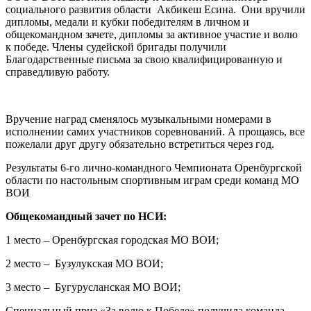
социального развития области Акбикеш Есина. Они вручили
дипломы, медали и кубки победителям в личном и
общекомандном зачете, дипломы за активное участие и волю
к победе. Члены судейской бригады получили
Благодарственные письма за свою квалифицированную и
справедливую работу.
Вручение наград сменялось музыкальными номерами в
исполнении самих участников соревнований. А прощаясь, все
пожелали друг другу обязательно встретиться через год.
Результаты 6-го лично-командного Чемпионата Оренбургской
области по настольным спортивным играм среди команд МО
ВОИ
Общекомандный зачет по НСИ:
1 место – Оренбургская городская МО ВОИ;
2 место – Бузулукская МО ВОИ;
3 место – Бугурусланская МО ВОИ;
Специальный приз «За волю к Победе» получила команда