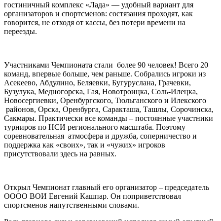
гостиничный комплекс «Лада» — удобный вариант для
организаторов и спортсменов: состязания проходят, как
говорится, не отходя от кассы, без потери времени на
переезды.
Участниками Чемпионата стали более 90 человек! Всего 20
команд, впервые больше, чем раньше. Собрались игроки из
Асекеево, Абдулино, Беляевки, Бугуруслана, Грачевки,
Бузулука, Медногорска, Гая, Новотроицка, Соль-Илецка,
Новосергиевки, Оренбургского, Тюльганского и Илекского
районов, Орска, Оренбурга, Саракташа, Ташлы, Сорочинска,
Сакмары. Практически все команды – постоянные участники
турниров по НСИ регионального масштаба. Поэтому
соревновательная атмосфера и дружба, соперничество и
поддержка как «своих», так и «чужих» игроков
присутствовали здесь на равных.
Открыл Чемпионат главный его организатор – председатель
ОООО ВОИ Евгений Кашпар. Он поприветствовал
спортсменов напутственными словами.