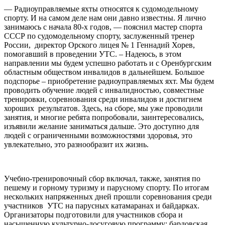
— Радиоуправляемые яхты относятся к судомодельному
спорту. И на самом деле нам они давно известны. Я лично
занимаюсь с начала 80-х годов, — пояснил мастер спорта
СССР по судомодельному спорту, заслуженный тренер
России, директор Орского лицея № 1 Геннадий Хорев,
помогавший в проведении УТС. – Надеюсь, в этом
направлении мы будем успешно работать и с Оренбургским
областным обществом инвалидов в дальнейшем. Большое
подспорье – приобретение радиоуправляемых яхт. Мы будем
проводить обучение людей с инвалидностью, совместные
тренировки, соревнования среди инвалидов и достигнем
хороших результатов. Здесь, на сборе, мы уже проводили
занятия, и многие ребята попробовали, заинтересовались,
изъявили желание заниматься дальше. Это доступно для
людей с ограниченными возможностями здоровья, это
увлекательно, это разнообразит их жизнь.
Учебно-тренировочный сбор включал, также, занятия по
пешему и горному туризму и парусному спорту. По итогам
нескольких напряженных дней прошли соревнования среди
участников УТС на парусных катамаранах и байдарках.
Организаторы подготовили для участников сбора и
насыщенную культурно-досуговую программу: бардовская