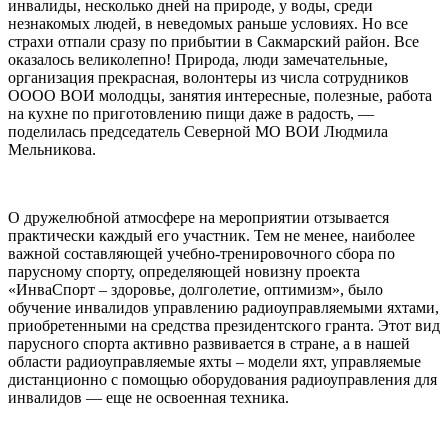
инвалиды, несколько дней на природе, у воды, среди
незнакомых людей, в неведомых раньше условиях. Но все
страхи отпали сразу по прибытии в Сакмарский район. Все
оказалось великолепно! Природа, люди замечательные,
организация прекрасная, волонтеры из числа сотрудников
ОООО ВОИ молодцы, занятия интересные, полезные, работа
на кухне по приготовлению пищи даже в радость, —
поделилась председатель Северной МО ВОИ Людмила
Мельникова.
О дружелюбной атмосфере на мероприятии отзывается
практически каждый его участник. Тем не менее, наиболее
важной составляющей учебно-тренировочного сбора по
парусному спорту, определяющей новизну проекта
«ИнваСпорт – здоровье, долголетие, оптимизм», было
обучение инвалидов управлению радиоуправляемыми яхтами,
приобретенными на средства президентского гранта. Этот вид
парусного спорта активно развивается в стране, а в нашей
области радиоуправляемые яхты – модели яхт, управляемые
дистанционно с помощью оборудования радиоуправления для
инвалидов — еще не освоенная техника.