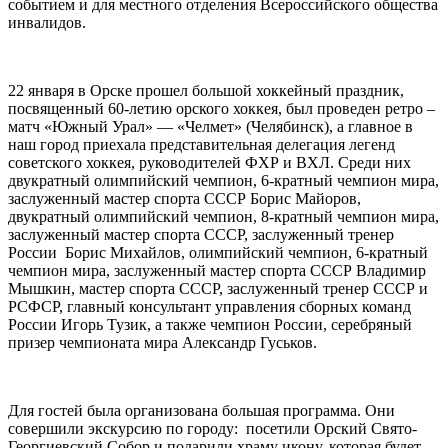
событием и для местного отделения Всероссийского общества
инвалидов.
22 января в Орске прошел большой хоккейный праздник,
посвященный 60-летию орского хоккея, был проведен ретро –
матч «Южный Урал» — «Челмет» (Челябинск), а главное в
наш город приехала представительная делегация легенд
советского хоккея, руководителей ФХР и ВХЛ. Среди них
двукратный олимпийский чемпион, 6-кратный чемпион мира,
заслуженный мастер спорта СССР Борис Майоров,
двукратный олимпийский чемпион, 8-кратный чемпион мира,
заслуженный мастер спорта СССР, заслуженный тренер
России Борис Михайлов, олимпийский чемпион, 6-кратный
чемпион мира, заслуженный мастер спорта СССР Владимир
Мышкин, мастер спорта СССР, заслуженный тренер СССР и
РСФСР, главный консультант управления сборных команд
России Игорь Тузик, а также чемпион России, серебряный
призер чемпионата мира Александр Гуськов.
Для гостей была организована большая программа. Они
совершили экскурсию по городу: посетили Орский Свято-
Георгиевский Собор и подарили храму икону, которая будет