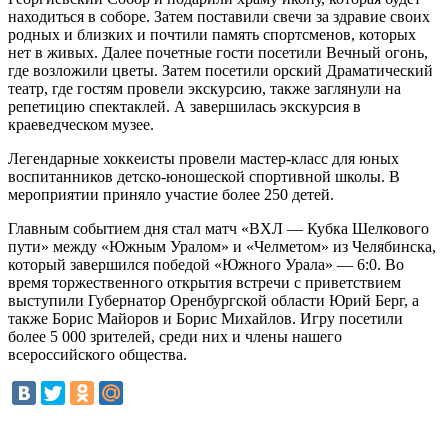
находиться в соборе. Затем поставили свечи за здравие своих
родных и близких и почтили память спортсменов, которых
нет в живых. Далее почетные гости посетили Вечный огонь,
где возложили цветы. Затем посетили орский Драматический
театр, где гостям провели экскурсию, также заглянули на
репетицию спектаклей. А завершилась экскурсия в
краеведческом музее.
Легендарные хоккеисты провели мастер-класс для юных
воспитанников детско-юношеской спортивной школы. В
мероприятии приняло участие более 250 детей.
Главным событием дня стал матч «ВХЛ — Кубка Шелкового
пути» между «Южным Уралом» и «Челметом» из Челябинска,
который завершился победой «Южного Урала» — 6:0. Во
время торжественного открытия встречи с приветствием
выступили Губернатор Оренбургской области Юрий Берг, а
также Борис Майоров и Борис Михайлов. Игру посетили
более 5 000 зрителей, среди них и члены нашего
всероссийского общества.